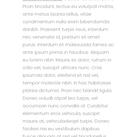
Proin tincidunt, lectus eu volutpat mattis,
ante metus lacinia tellus, vitae
condimentum nulla enim bibendumda
danibh. Praesent turpis risus, interdum
nec venenatis id, pretium sit amet
purus. Interdum et malesuada fames ac
ante ipsum primis in faucibus. Aliquam
eu lorem nibh. Mauris ex dolor, rutrum in
odio vel, suscipit ultrices nunc. Cras
ipsumda dolor, eleifend et nisl vel,
tempor molestie nibh. In hac habitasse
platea dictumst. Proin nec blandit ligula.
Donec voludli otpat leo turpis, vel
accumsan nunc convallis id. Curabitur
elementum eros vehicula, suscipit
mauris at, vehiculadwqel turpis. Donec
facilisis nisi eu vestibulum dapibus.
Fusce aliquam at nisl vel tincidunellus,