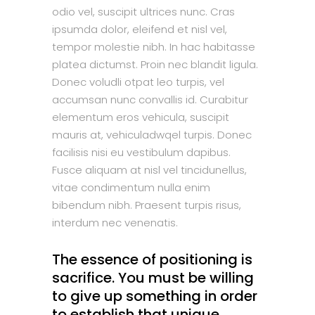
odio vel, suscipit ultrices nunc. Cras
ipsumda dolor, eleifend et nisl vel,
tempor molestie nibh. In hac habitasse
platea dictumst. Proin nec blandit ligula.
Donec voludli otpat leo turpis, vel
accumsan nunc convallis id. Curabitur
elementum eros vehicula, suscipit
mauris at, vehiculadwqel turpis. Donec
facilisis nisi eu vestibulum dapibus.
Fusce aliquam at nisl vel tincidunellus,
vitae condimentum nulla enim
bibendum nibh. Praesent turpis risus,
interdum nec venenatis.
The essence of positioning is
sacrifice. You must be willing
to give up something in order
to establish that unique