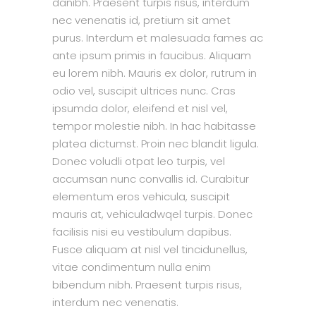
danibh. Praesent turpis risus, interdum
nec venenatis id, pretium sit amet
purus. Interdum et malesuada fames ac
ante ipsum primis in faucibus. Aliquam
eu lorem nibh. Mauris ex dolor, rutrum in
odio vel, suscipit ultrices nunc. Cras
ipsumda dolor, eleifend et nisl vel,
tempor molestie nibh. In hac habitasse
platea dictumst. Proin nec blandit ligula.
Donec voludli otpat leo turpis, vel
accumsan nunc convallis id. Curabitur
elementum eros vehicula, suscipit
mauris at, vehiculadwqel turpis. Donec
facilisis nisi eu vestibulum dapibus.
Fusce aliquam at nisl vel tincidunellus,
vitae condimentum nulla enim
bibendum nibh. Praesent turpis risus,
interdum nec venenatis.