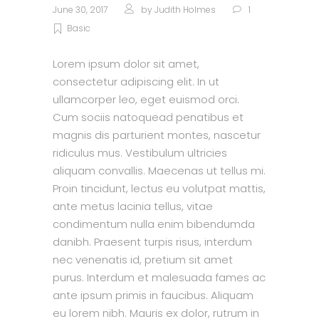
June 30, 2017
by
Judith Holmes
1
Basic
Lorem ipsum dolor sit amet,
consectetur adipiscing elit. In ut
ullamcorper leo, eget euismod orci.
Cum sociis natoquead penatibus et
magnis dis parturient montes, nascetur
ridiculus mus. Vestibulum ultricies
aliquam convallis. Maecenas ut tellus mi.
Proin tincidunt, lectus eu volutpat mattis,
ante metus lacinia tellus, vitae
condimentum nulla enim bibendumda
danibh. Praesent turpis risus, interdum
nec venenatis id, pretium sit amet
purus. Interdum et malesuada fames ac
ante ipsum primis in faucibus. Aliquam
eu lorem nibh. Mauris ex dolor, rutrum in