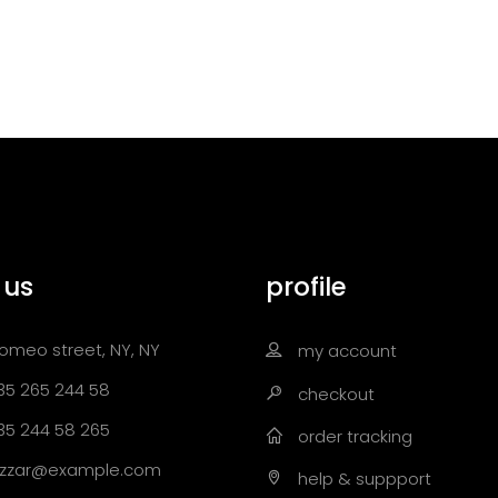
 us
profile
omeo street, NY, NY
my account
35 265 244 58
checkout
35 244 58 265
order tracking
zzar@example.com
help & suppport