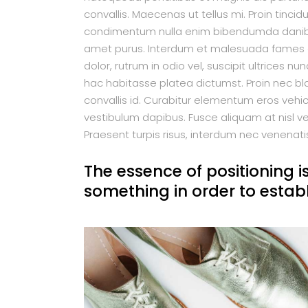
convallis. Maecenas ut tellus mi. Proin tincid
condimentum nulla enim bibendumda danibh. P
amet purus. Interdum et malesuada fames ac
dolor, rutrum in odio vel, suscipit ultrices nu
hac habitasse platea dictumst. Proin nec bla
convallis id. Curabitur elementum eros vehicul
vestibulum dapibus. Fusce aliquam at nisl v
Praesent turpis risus, interdum nec venenati
The essence of positioning is
something in order to establ