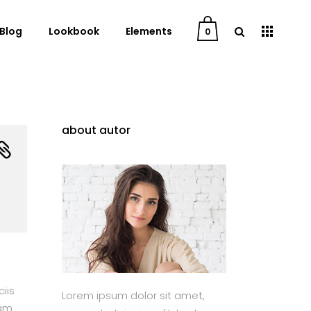
Blog
Lookbook
Elements
0
User Dashboard
about autor
Order Tracking
My Account
Cart
Checkout
Downloads
iis
Lorem ipsum dolor sit amet,
uam