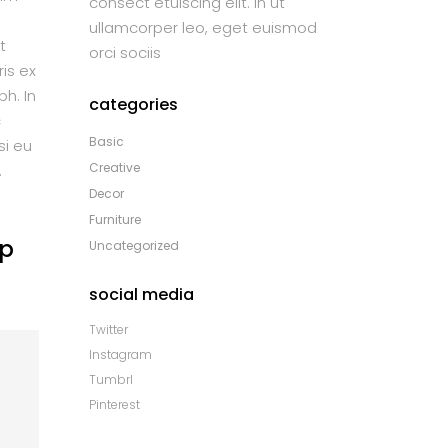
consect etuiscing elit. In ut
ullamcorper leo, eget euismod
t
orci sociis
is ex
bh. In
categories
c
Basic
si eu
Creative
.
Decor
Furniture
up
Uncategorized
social media
Twitter
Instagram
Tumbrl
Pinterest