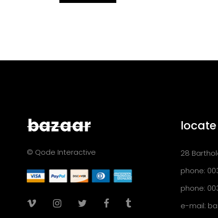
locate
© Qode Interactive
28 Barthol
phone: 00
phone: 00
e-mail:
ba