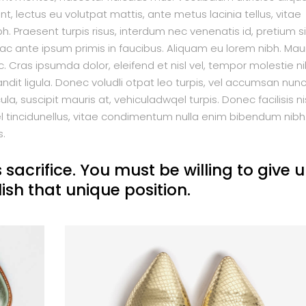
unt, lectus eu volutpat mattis, ante metus lacinia tellus, vitae
raesent turpis risus, interdum nec venenatis id, pretium si
 ante ipsum primis in faucibus. Aliquam eu lorem nibh. Maur
nc. Cras ipsumda dolor, eleifend et nisl vel, tempor molestie ni
ndit ligula. Donec voludli otpat leo turpis, vel accumsan nun
a, suscipit mauris at, vehiculadwqel turpis. Donec facilisis ni
el tincidunellus, vitae condimentum nulla enim bibendum nibh
s.
 sacrifice. You must be willing to give 
ish that unique position.