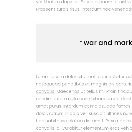
vestibulum dapibus. Fusce aliquam at nisl v
Praesent turpis risus, interdum nec venenati
war and marke
Lorem ipsum dolor sit amet, consectetur adip
natoquead penatibus et magnis dis parturie
convallis.
Maecenas ut tellus mi. Proin tincidu
condimentum nulla enim bibendumda danibh. P
amet purus. Interdum et malesuada fames ac
dolor, rutrum in odio vel, suscipit ultrices nu
hac habitasse platea dictumst. Proin nec bla
convallis id. Curabitur elementum eros vehicul