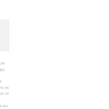
.
iis
uam
t
is ex
bh. In
c
si eu