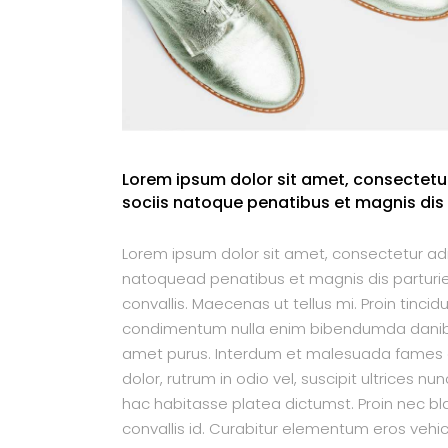
Lorem ipsum dolor sit amet, consectetur
sociis natoque penatibus et magnis dis
Lorem ipsum dolor sit amet, consectetur adip
natoquead penatibus et magnis dis parturien
convallis. Maecenas ut tellus mi. Proin tincid
condimentum nulla enim bibendumda danibh. P
amet purus. Interdum et malesuada fames ac
dolor, rutrum in odio vel, suscipit ultrices nu
hac habitasse platea dictumst. Proin nec bla
convallis id. Curabitur elementum eros vehicul