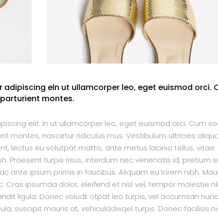
 adipiscing eln ut ullamcorper leo, eget euismod orci.
 parturient montes.
iscing elit. In ut ullamcorper leo, eget euismod orci. Cum soc
t montes, nascetur ridiculus mus. Vestibulum ultricies aliq
unt, lectus eu volutpat mattis, ante metus lacinia tellus, vitae
raesent turpis risus, interdum nec venenatis id, pretium si
 ante ipsum primis in faucibus. Aliquam eu lorem nibh. Maur
nc. Cras ipsumda dolor, eleifend et nisl vel, tempor molestie ni
ndit ligula. Donec voludli otpat leo turpis, vel accumsan nun
a, suscipit mauris at, vehiculadwqel turpis. Donec facilisis ni