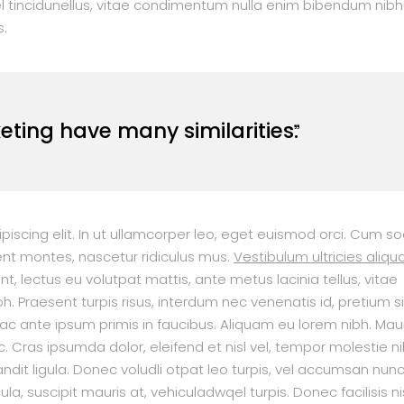
el tincidunellus, vitae condimentum nulla enim bibendum nibh
s.
ting have many similarities.
iscing elit. In ut ullamcorper leo, eget euismod orci. Cum soc
nt montes, nascetur ridiculus mus.
Vestibulum ultricies aliq
nt, lectus eu volutpat mattis, ante metus lacinia tellus, vitae
raesent turpis risus, interdum nec venenatis id, pretium si
 ante ipsum primis in faucibus. Aliquam eu lorem nibh. Maur
nc. Cras ipsumda dolor, eleifend et nisl vel, tempor molestie ni
ndit ligula. Donec voludli otpat leo turpis, vel accumsan nun
a, suscipit mauris at, vehiculadwqel turpis. Donec facilisis ni