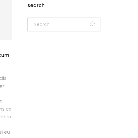
search
Search
for:
 Cum
iis
uam
t
is ex
bh. In
c
si eu