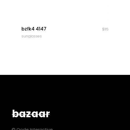
quick look
bzfk4 4147
$
115
sunglasses
© Qode Interactive