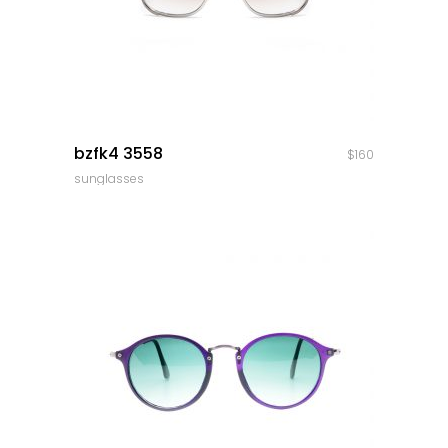
quick look
bzfk4 3558
$
160
sunglasses