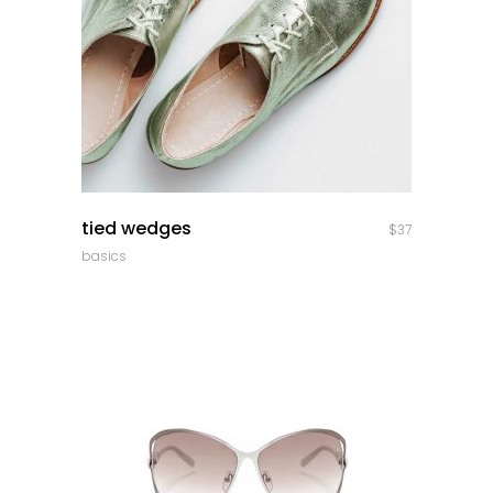
quick look
tied wedges
$
37
basics