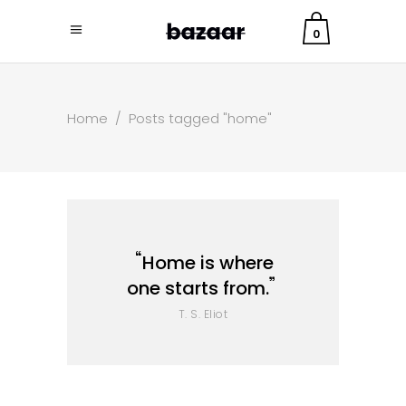
0
Home
/
Posts tagged "home"
Home is where
one starts from.
T. S. Eliot