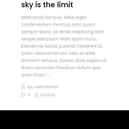
sky is the limit
Maecenas tempus, tellus eget
condimentum rhoncus, sem quam
semper libero, sit amet adipiscing sem
neque sed ipsum. Nam quam nunc,
blandit vel, luctus pulvinar, hendrerit id,
lorem. Maecenas nec odio et ante
tincidunt tempus. Donec vitae sapien ut
libero venenatis faucibus. Nullam quis
ante. Etiam
by
Judith Holmes
3
Furniture