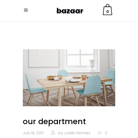
0
our department
July 18, 2017
by
Judith Holmes
2