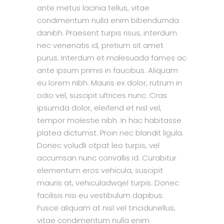
ante metus lacinia tellus, vitae
condimentum nulla enim bibendumda
danibh. Praesent turpis risus, interdum
nec venenatis id, pretium sit amet
purus. Interdum et malesuada fames ac
ante ipsum primis in faucibus. Aliquam
eu lorem nibh. Mauris ex dolor, rutrum in
odio vel, suscipit ultrices nunc. Cras
ipsumda dolor, eleifend et nisl vel,
tempor molestie nibh. In hac habitasse
platea dictumst. Proin nec blandit ligula.
Donec voludli otpat leo turpis, vel
accumsan nunc convallis id. Curabitur
elementum eros vehicula, suscipit
mauris at, vehiculadwqel turpis. Donec
facilisis nisi eu vestibulum dapibus.
Fusce aliquam at nisl vel tincidunellus,
vitae condimentum nulla enim