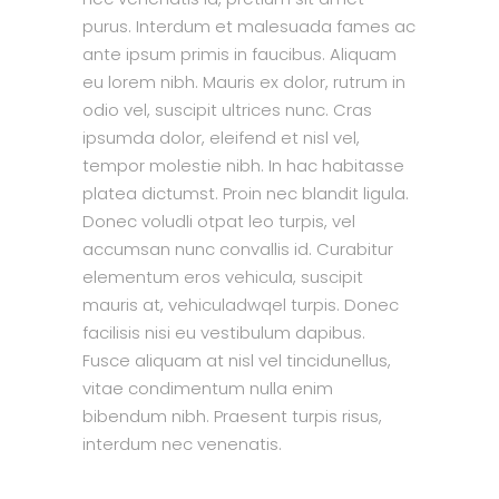
purus. Interdum et malesuada fames ac
ante ipsum primis in faucibus. Aliquam
eu lorem nibh. Mauris ex dolor, rutrum in
odio vel, suscipit ultrices nunc. Cras
ipsumda dolor, eleifend et nisl vel,
tempor molestie nibh. In hac habitasse
platea dictumst. Proin nec blandit ligula.
Donec voludli otpat leo turpis, vel
accumsan nunc convallis id. Curabitur
elementum eros vehicula, suscipit
mauris at, vehiculadwqel turpis. Donec
facilisis nisi eu vestibulum dapibus.
Fusce aliquam at nisl vel tincidunellus,
vitae condimentum nulla enim
bibendum nibh. Praesent turpis risus,
interdum nec venenatis.