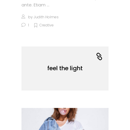
ante. Etiam
by
Judith Holmes
1
Creative
feel the light