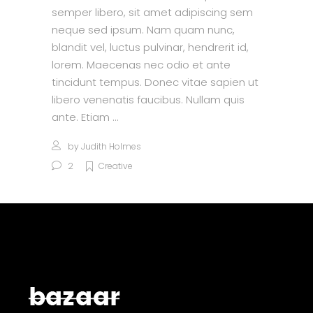
semper libero, sit amet adipiscing sem
neque sed ipsum. Nam quam nunc,
blandit vel, luctus pulvinar, hendrerit id,
lorem. Maecenas nec odio et ante
tincidunt tempus. Donec vitae sapien ut
libero venenatis faucibus. Nullam quis
ante. Etiam
by
Judith Holmes
2
Creative