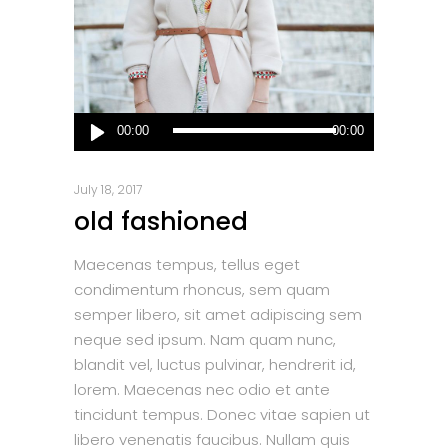
Audio
00:00
00:00
Player
July 18, 2017
old fashioned
Maecenas tempus, tellus eget
condimentum rhoncus, sem quam
semper libero, sit amet adipiscing sem
neque sed ipsum. Nam quam nunc,
blandit vel, luctus pulvinar, hendrerit id,
lorem. Maecenas nec odio et ante
tincidunt tempus. Donec vitae sapien ut
libero venenatis faucibus. Nullam quis