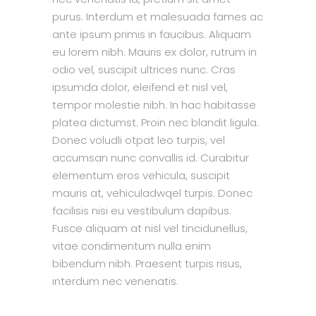
purus. Interdum et malesuada fames ac
ante ipsum primis in faucibus. Aliquam
eu lorem nibh. Mauris ex dolor, rutrum in
odio vel, suscipit ultrices nunc. Cras
ipsumda dolor, eleifend et nisl vel,
tempor molestie nibh. In hac habitasse
platea dictumst. Proin nec blandit ligula.
Donec voludli otpat leo turpis, vel
accumsan nunc convallis id. Curabitur
elementum eros vehicula, suscipit
mauris at, vehiculadwqel turpis. Donec
facilisis nisi eu vestibulum dapibus.
Fusce aliquam at nisl vel tincidunellus,
vitae condimentum nulla enim
bibendum nibh. Praesent turpis risus,
interdum nec venenatis.