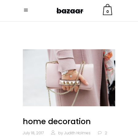
0
home decoration
July 18, 2017
by
Judith Holmes
2