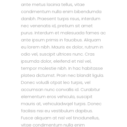
ante metus lacinia tellus, vitae
condimentum nulla enim bibendumda
danibh. Praesent turpis risus, interdum
nec venenatis id, pretium sit amet
purus. Interdum et malesuada fames ac
ante ipsum primis in faucibus. Aliquam
eu lorem nibh. Mauris ex dolor, rutrum in
odio vel, suscipit ultrices nunc. Cras
ipsumda dolor, eleifend et nisl vel,
tempor molestie nibh. In hac habitasse
platea dictumst. Proin nec blandit ligula.
Donec voludli otpat leo turpis, vel
accumsan nunc convallis id. Curabitur
elementum eros vehicula, suscipit
mauris at, vehiculadwqel turpis. Donec
facilisis nisi eu vestibulum dapibus.
Fusce aliquam at nisl vel tincidunellus,
vitae condimentum nulla enim